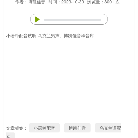
作者：博凯佳音
时间：2023-10-30
浏览量：8001 次
小语种配音试听-乌克兰男声。博凯佳音样音库
文章标签：
小语种配音
博凯佳音
乌克兰语配
音