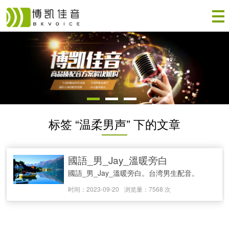
标签 “温柔男声” 下的文章
國語_男_Jay_溫暖旁白
國語_男_Jay_溫暖旁白。台湾男生配音。
时间：2023-09-20
浏览量：7568 次