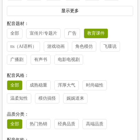
法语
越南语
阿拉伯语
泰语
丹麦语
显示更多
菲律宾语
芬兰语
荷兰语
柬埔寨语
捷克语
配音题材：
全部
宣传片/专题片
广告
教育课件
克罗地亚语
立陶宛语
老挝语
马来西亚语
tts（AI语料）
游戏动画
角色模仿
飞碟说
缅甸语
尼泊尔语
挪威语
葡萄牙语
瑞典语
广播剧
有声书
电影电视剧
塞尔维亚语
斯诺维尼亚语
乌尔都语
乌克兰语
西班牙语
希腊语
匈牙利语
意大利语
配音风格：
全部
成熟稳重
浑厚大气
时尚磁性
印尼语
其他
温柔知性
模仿搞怪
娓娓道来
品质分类：
全部
热门热销
经典品质
高端品质
配音年龄：