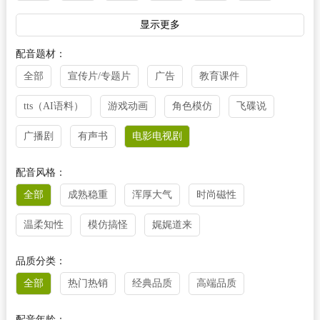
法语
越南语
阿拉伯语
泰语
丹麦语
显示更多
菲律宾语
芬兰语
荷兰语
柬埔寨语
捷克语
配音题材：
全部
宣传片/专题片
广告
教育课件
克罗地亚语
立陶宛语
老挝语
马来西亚语
tts（AI语料）
游戏动画
角色模仿
飞碟说
缅甸语
尼泊尔语
挪威语
葡萄牙语
瑞典语
广播剧
有声书
电影电视剧
塞尔维亚语
斯诺维尼亚语
乌尔都语
乌克兰语
西班牙语
希腊语
匈牙利语
意大利语
配音风格：
全部
成熟稳重
浑厚大气
时尚磁性
印尼语
其他
温柔知性
模仿搞怪
娓娓道来
品质分类：
全部
热门热销
经典品质
高端品质
配音年龄：