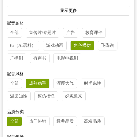
法语
越南语
阿拉伯语
泰语
丹麦语
显示更多
菲律宾语
芬兰语
荷兰语
柬埔寨语
捷克语
配音题材：
全部
宣传片/专题片
广告
教育课件
克罗地亚语
立陶宛语
老挝语
马来西亚语
tts（AI语料）
游戏动画
角色模仿
飞碟说
缅甸语
尼泊尔语
挪威语
葡萄牙语
瑞典语
广播剧
有声书
电影电视剧
塞尔维亚语
斯诺维尼亚语
乌尔都语
乌克兰语
西班牙语
希腊语
匈牙利语
意大利语
配音风格：
全部
成熟稳重
浑厚大气
时尚磁性
印尼语
其他
温柔知性
模仿搞怪
娓娓道来
品质分类：
全部
热门热销
经典品质
高端品质
配音年龄：