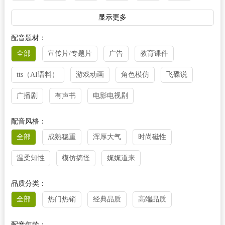
法语
越南语
阿拉伯语
泰语
丹麦语
显示更多
菲律宾语
芬兰语
荷兰语
柬埔寨语
捷克语
配音题材：
全部
宣传片/专题片
广告
教育课件
克罗地亚语
立陶宛语
老挝语
马来西亚语
tts（AI语料）
游戏动画
角色模仿
飞碟说
缅甸语
尼泊尔语
挪威语
葡萄牙语
瑞典语
广播剧
有声书
电影电视剧
塞尔维亚语
斯诺维尼亚语
乌尔都语
乌克兰语
西班牙语
希腊语
匈牙利语
意大利语
配音风格：
全部
成熟稳重
浑厚大气
时尚磁性
印尼语
其他
温柔知性
模仿搞怪
娓娓道来
品质分类：
全部
热门热销
经典品质
高端品质
配音年龄：