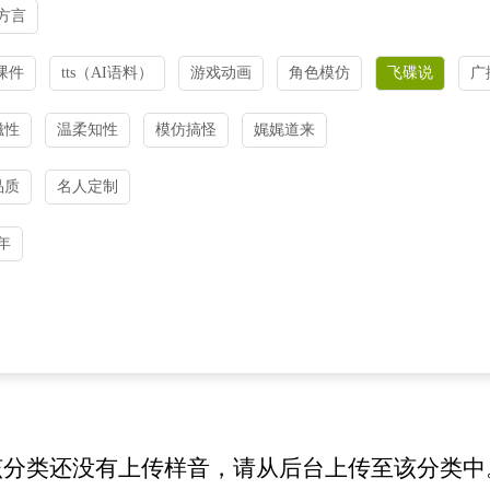
方言
课件
tts（AI语料）
游戏动画
角色模仿
飞碟说
广
磁性
温柔知性
模仿搞怪
娓娓道来
品质
名人定制
年
该分类还没有上传样音，请从后台上传至该分类中