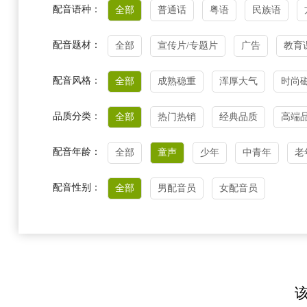
配音语种：
全部
普通话
粤语
民族语
配音题材：
全部
宣传片/专题片
广告
教育
配音风格：
全部
成熟稳重
浑厚大气
时尚
品质分类：
全部
热门热销
经典品质
高端
配音年龄：
全部
童声
少年
中青年
老
配音性别：
全部
男配音员
女配音员