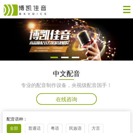
中文配音
专业的配音制作设备，央视级配音国手！
在线咨询
配音语种：
全部
普通话
粤语
民族语
方言