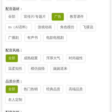
配音题材：
全部
宣传片/专题片
广告
教育课件
tts（AI语料）
游戏动画
角色模仿
飞碟说
广播剧
有声书
电影电视剧
配音风格：
全部
成熟稳重
浑厚大气
时尚磁性
温柔知性
模仿搞怪
娓娓道来
品质分类：
全部
热门热销
经典品质
高端品质
名人定制