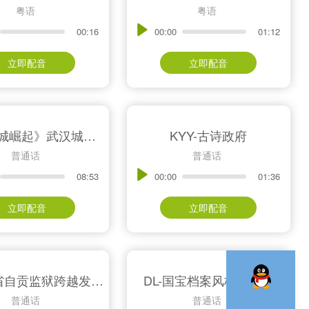
粤语
粤语
00:16
00:00
01:12
立即配音
立即配音
MC-《大城崛起》武汉城市形象片
KYY-古诗政府
普通话
普通话
08:53
00:00
01:36
立即配音
立即配音
DL-四川省自贡监狱跨越发展纪实
DL-国宝档案风格—牙科
普通话
普通话