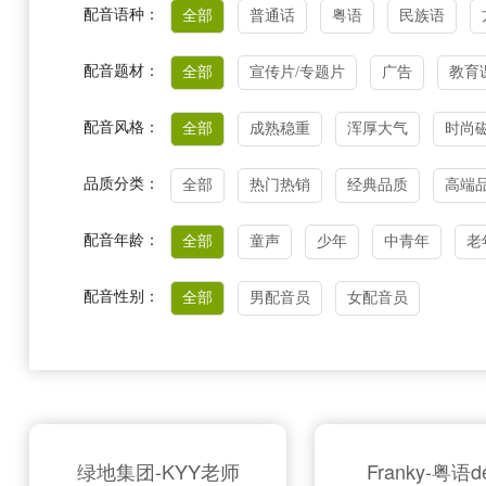
配音语种：
全部
普通话
粤语
民族语
配音题材：
全部
宣传片/专题片
广告
教育
配音风格：
全部
成熟稳重
浑厚大气
时尚
品质分类：
全部
热门热销
经典品质
高端
配音年龄：
全部
童声
少年
中青年
老
配音性别：
全部
男配音员
女配音员
绿地集团-KYY老师
Franky-粤语d