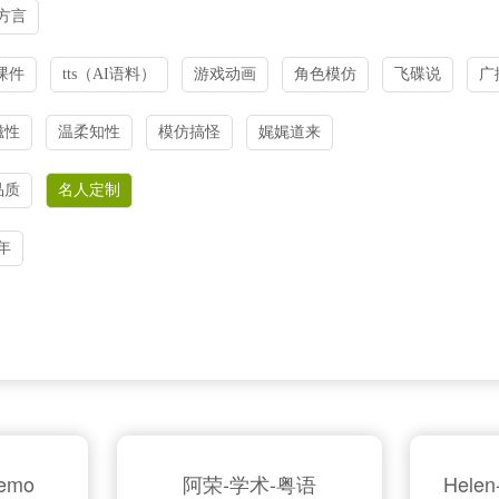
方言
课件
tts（AI语料）
游戏动画
角色模仿
飞碟说
广
磁性
温柔知性
模仿搞怪
娓娓道来
品质
名人定制
年
emo
阿荣-学术-粤语
Hel