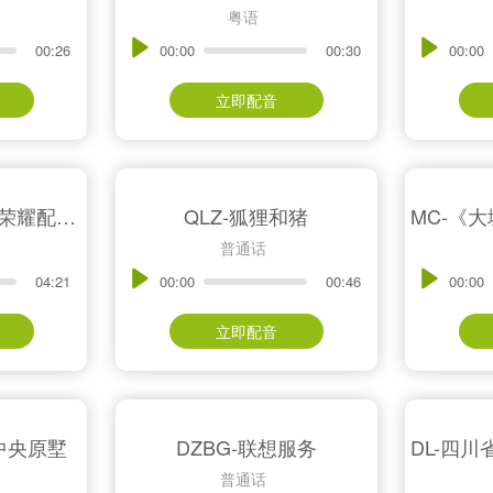
粤语
00:26
00:00
00:30
00:00
立即配音
【游戏-角色】王者荣耀配音模仿
QLZ-狐狸和猪
普通话
04:21
00:00
00:46
00:00
立即配音
·中央原墅
DZBG-联想服务
普通话