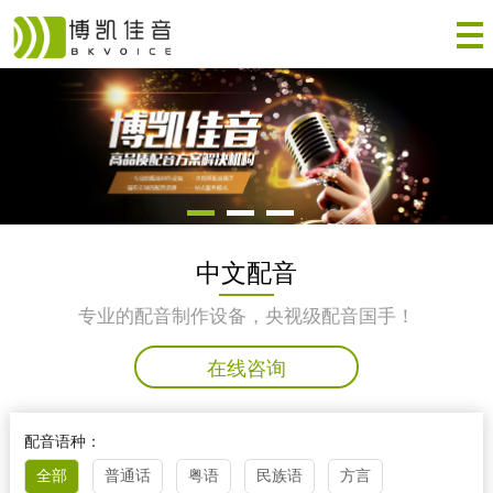
中文配音
专业的配音制作设备，央视级配音国手！
在线咨询
配音语种：
全部
普通话
粤语
民族语
方言