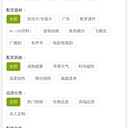
配音题材：
全部
宣传片/专题片
广告
教育课件
tts（AI语料）
游戏动画
角色模仿
飞碟说
广播剧
有声书
电影电视剧
配音风格：
全部
成熟稳重
浑厚大气
时尚磁性
温柔知性
模仿搞怪
娓娓道来
品质分类：
全部
热门热销
经典品质
高端品质
名人定制