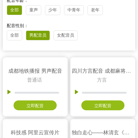
配音年龄：
全部
童声
少年
中青年
老年
配音性别：
全部
男配音员
女配音员
成都地铁播报 男声配音
四川方言配音 成都麻将男声
普通话
方言
立即配音
立即配音
科技感 阿里云宣传片
独白走心——林清玄《一生一会》节选