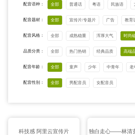
配音语种：
全部
普通话
粤语
民族语
配音题材：
全部
宣传片/专题片
广告
教育
配音风格：
全部
成熟稳重
浑厚大气
时尚
品质分类：
全部
热门热销
经典品质
高端
配音年龄：
全部
童声
少年
中青年
老
配音性别：
全部
男配音员
女配音员
科技感 阿里云宣传片