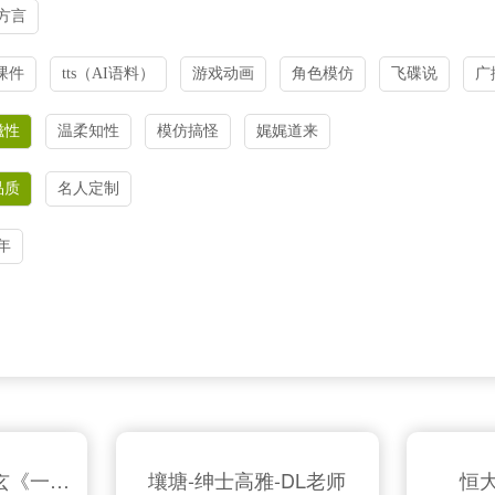
方言
课件
tts（AI语料）
游戏动画
角色模仿
飞碟说
广
磁性
温柔知性
模仿搞怪
娓娓道来
品质
名人定制
年
独白走心——林清玄《一生一会》节选
壤塘-绅士高雅-DL老师
恒大