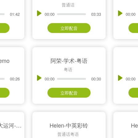
普通话
01:42
00:00
03:33
00:00
立即配音
emo
阿荣-学术-粤语
粤语
00:26
00:00
00:30
00:00
立即配音
SYL-尼加拉瓜跨洋大运河-粤语
Helen-中英彩铃
H
普通话粤语