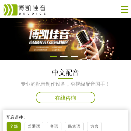
中文配音
专业的配音制作设备，央视级配音国手！
在线咨询
配音语种：
全部
普通话
粤语
民族语
方言