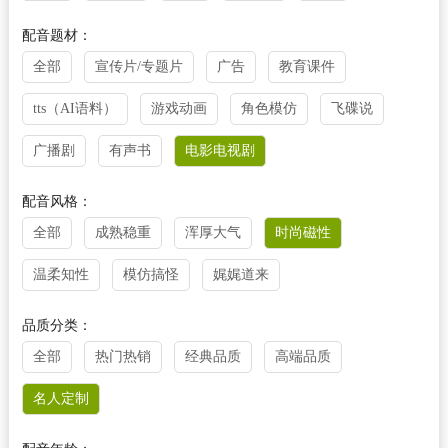
配音题材：
全部
宣传片/专题片
广告
教育课件
tts（AI语料）
游戏动画
角色模仿
飞碟说
广播剧
有声书
电影电视剧
配音风格：
全部
成熟稳重
浑厚大气
时尚磁性
温柔知性
模仿搞怪
娓娓道来
品质分类：
全部
热门热销
经典品质
高端品质
名人定制