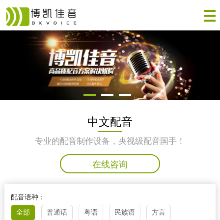
中文配音
专业的配音制作设备，央视级配音国手！
在线咨询
配音语种：
全部
普通话
粤语
民族语
方言