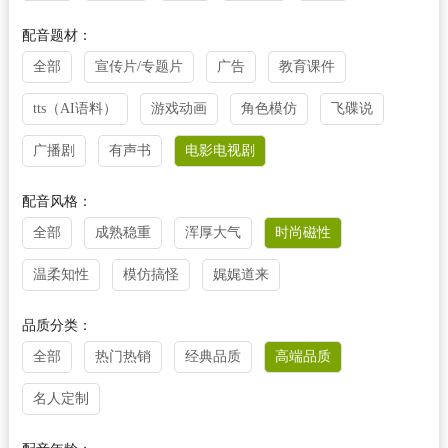
配音题材：
全部
宣传片/专题片
广告
教育课件
tts（AI语料）
游戏动画
角色模仿
飞碟说
广播剧
有声书
电影电视剧
配音风格：
全部
成熟稳重
浑厚大气
时尚磁性
温柔知性
模仿搞怪
娓娓道来
品质分类：
全部
热门热销
经典品质
高端品质
名人定制