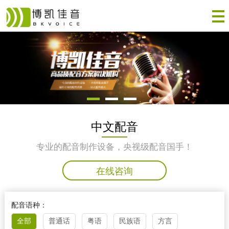
中文配音
专业的配音制作设备，央视级配音国手！
在线咨询
配音语种：
全部
普通话
粤语
民族语
方言