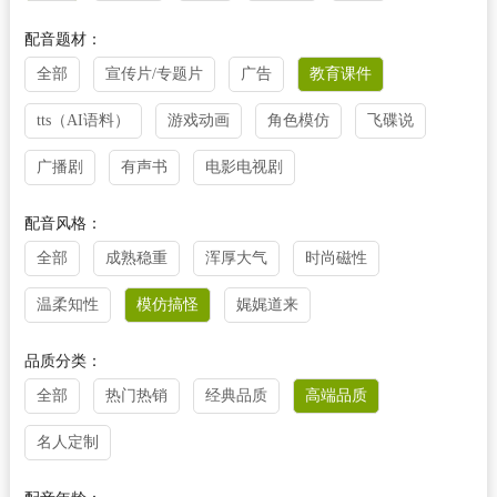
配音题材：
全部
宣传片/专题片
广告
教育课件
tts（AI语料）
游戏动画
角色模仿
飞碟说
广播剧
有声书
电影电视剧
配音风格：
全部
成熟稳重
浑厚大气
时尚磁性
温柔知性
模仿搞怪
娓娓道来
品质分类：
全部
热门热销
经典品质
高端品质
名人定制