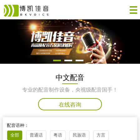
中文配音
专业的配音制作设备，央视级配音国手！
在线咨询
配音语种：
全部
普通话
粤语
民族语
方言