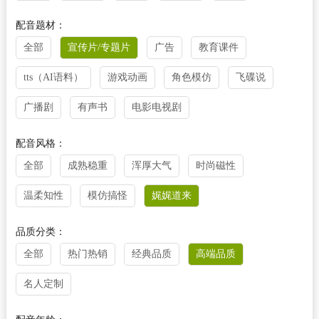
配音题材：
全部
宣传片/专题片
广告
教育课件
tts（AI语料）
游戏动画
角色模仿
飞碟说
广播剧
有声书
电影电视剧
配音风格：
全部
成熟稳重
浑厚大气
时尚磁性
温柔知性
模仿搞怪
娓娓道来
品质分类：
全部
热门热销
经典品质
高端品质
名人定制