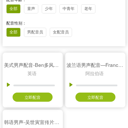
全部
童声
少年
中青年
老年
配音性别：
全部
男配音员
女配音员
美式男声配音-Ben多风格样音混集
波兰语男声配音—Franck样音
英语
阿拉伯语
立即配音
立即配音
韩语男声-吴世寅宣传片样音