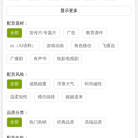
法语
越南语
阿拉伯语
泰语
丹麦语
显示更多
菲律宾语
芬兰语
荷兰语
柬埔寨语
捷克语
配音题材：
全部
宣传片/专题片
广告
教育课件
克罗地亚语
立陶宛语
老挝语
马来西亚语
tts（AI语料）
游戏动画
角色模仿
飞碟说
缅甸语
尼泊尔语
挪威语
葡萄牙语
瑞典语
广播剧
有声书
电影电视剧
塞尔维亚语
斯诺维尼亚语
乌尔都语
乌克兰语
西班牙语
希腊语
匈牙利语
意大利语
配音风格：
全部
成熟稳重
浑厚大气
时尚磁性
印尼语
其他
温柔知性
模仿搞怪
娓娓道来
品质分类：
全部
热门热销
经典品质
高端品质
配音年龄：