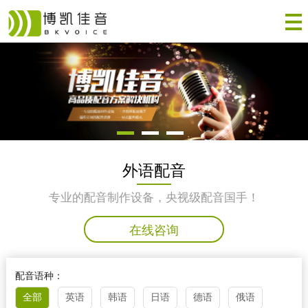
外语配音
专业的配音制作设备，央视级配音国手！
在线咨询
配音语种：
全部
英语
韩语
日语
德语
俄语