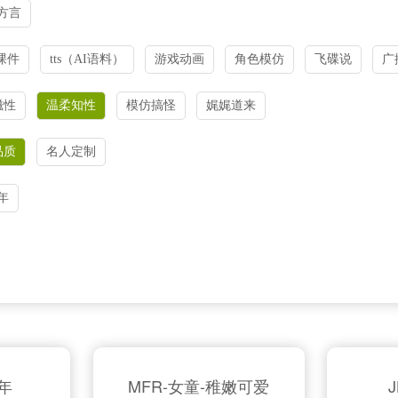
方言
课件
tts（AI语料）
游戏动画
角色模仿
飞碟说
广
磁性
温柔知性
模仿搞怪
娓娓道来
品质
名人定制
年
拜年
MFR-女童-稚嫩可爱