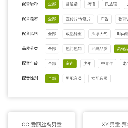
配音语种：
全部
普通话
粤语
民族语
配音题材：
全部
宣传片/专题片
广告
教育
配音风格：
全部
成熟稳重
浑厚大气
时尚
品质分类：
全部
热门热销
经典品质
高端
配音年龄：
全部
童声
少年
中青年
老
配音性别：
全部
男配音员
女配音员
CC-爱丽丝岛男童
XY-男童-