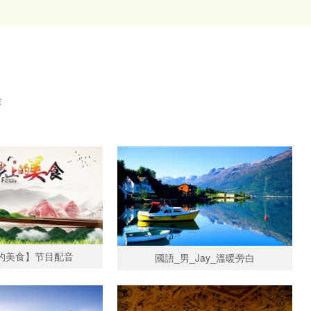
球
的美食】节目配音
國語_男_Jay_溫暖旁白