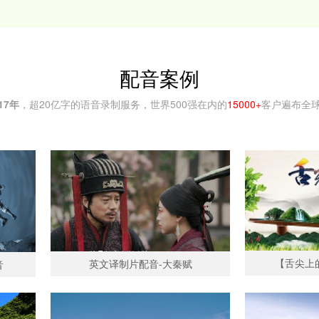
配音案例
17年
，超20亿字的语音录制服务，世界500强在内的
15000+
客户遍布全
【舌尖上
英文译制片配音-大秦赋
音